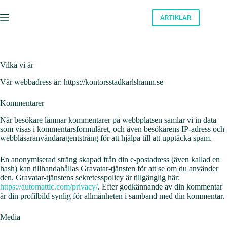
Skip
to
ARTIKLAR
content
Vilka vi är
Vår webbadress är: https://kontorsstadkarlshamn.se
Kommentarer
När besökare lämnar kommentarer på webbplatsen samlar vi in data
som visas i kommentarsformuläret, och även besökarens IP-adress och
webbläsaranvändaragentsträng för att hjälpa till att upptäcka spam.
En anonymiserad sträng skapad från din e-postadress (även kallad en
hash) kan tillhandahållas Gravatar-tjänsten för att se om du använder
den. Gravatar-tjänstens sekretesspolicy är tillgänglig här:
https://automattic.com/privacy/
. Efter godkännande av din kommentar
är din profilbild synlig för allmänheten i samband med din kommentar.
Media